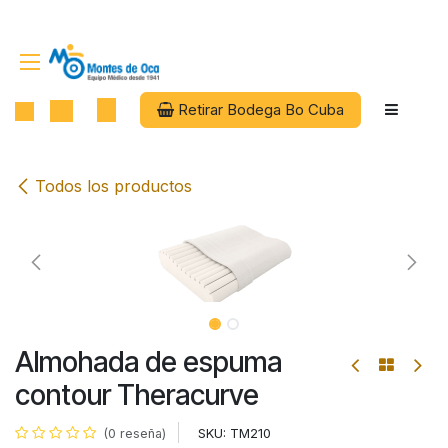
Ir al contenido
Retirar Bodega Bo Cuba
Todos los productos
Almohada de espuma
contour Theracurve
SKU:
TM210
(0 reseña)