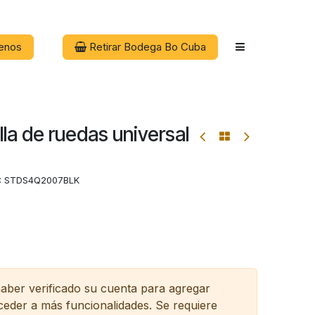
enos
Retirar Bodega Bo Cuba
illa de ruedas universal
:
STDS4Q2007BLK
haber verificado su cuenta para agregar
cceder a más funcionalidades.
Se requiere