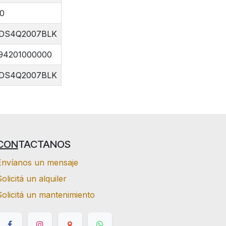
00
DS4Q2007BLK
94201000000
DS4Q2007BLK
CON
TACTANOS
Envíanos un mensaje
olicitá un alquiler
Solicitá un mantenimiento