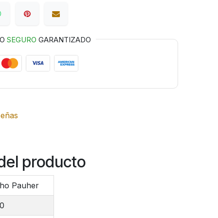
GO
SEGURO
GARANTIZADO
señas
del producto
tho Pauher
00