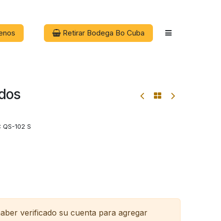
enos
Retirar Bodega Bo Cuba
edos
:
QS-102 S
haber verificado su cuenta para agregar