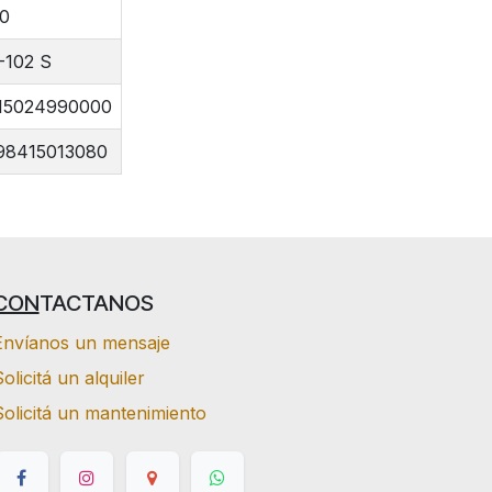
00
-102 S
15024990000
98415013080
CON
TACTANOS
Envíanos un mensaje
olicitá un alquiler
Solicitá un mantenimiento