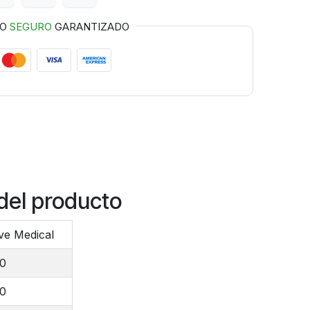
GO
SEGURO
GARANTIZADO
del producto
ve Medical
00
00