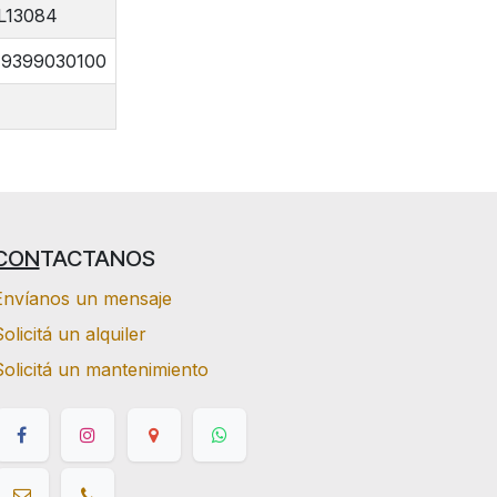
L13084
19399030100
CON
TACTANOS
Envíanos un mensaje
olicitá un alquiler
Solicitá un mantenimiento