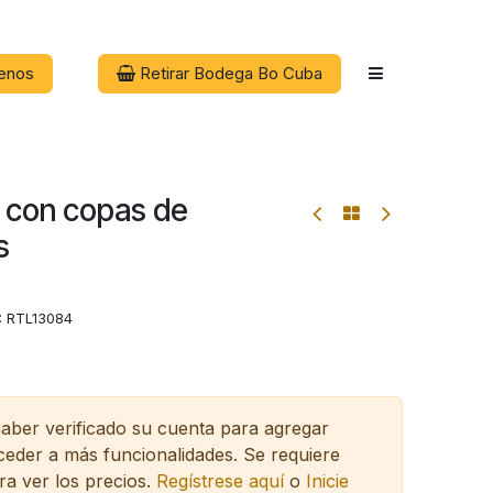
enos
Retirar Bodega Bo Cuba
e con copas de
s
:
RTL13084
haber verificado su cuenta para agregar
cceder a más funcionalidades.
Se requiere
ra ver los precios.
Regístrese aquí
o
Inicie