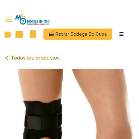
Ir al contenido
Retirar Bodega Bo Cuba
Todos los productos