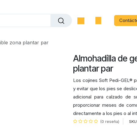
Contáct
ible zona plantar par
Almohadilla de g
plantar par
Los cojines Soft Pedi-GEL® pro
y evitar que los pies se desli
adicional para calzado de su
proporcionar meses de comod
directamente a los pies o al i
SKU
(0 reseña)