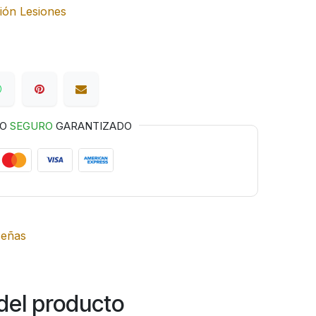
ión Lesiones
GO
SEGURO
GARANTIZADO
señas
del producto