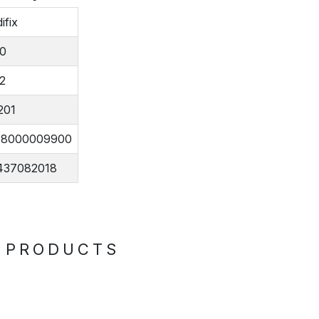
ifix
00
2
201
18000009900
437082018
 PRODUCTS