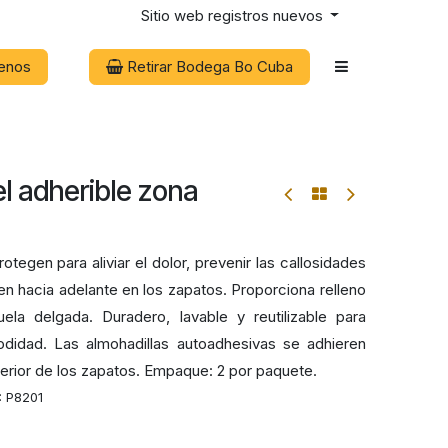
Sitio web registros nuevos
enos
Retirar Bodega Bo Cuba
el adherible zona
tegen para aliviar el dolor, prevenir las callosidades
cen hacia adelante en los zapatos. Proporciona relleno
ela delgada. Duradero, lavable y reutilizable para
idad. Las almohadillas autoadhesivas se adhieren
nterior de los zapatos. Empaque: 2 por paquete.
:
P8201