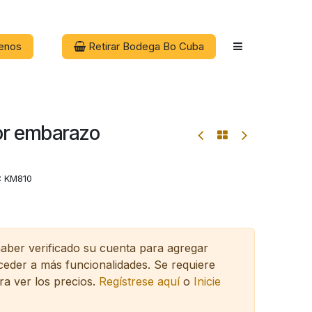
enos
Retirar Bodega Bo Cuba
ior embarazo
:
KM810
haber verificado su cuenta para agregar
cceder a más funcionalidades.
Se requiere
ra ver los precios.
Regístrese aquí
o
Inicie