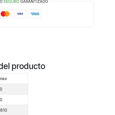
GO
SEGURO
GARANTIZADO
del producto
mex
00
00
810