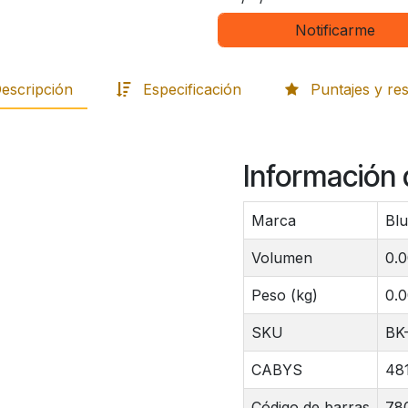
Notificarme
escripción
Especificación
Puntajes y re
Información 
Marca
Blu
Volumen
0.
Peso (kg)
0.
SKU
BK-
CABYS
48
Código de barras
78