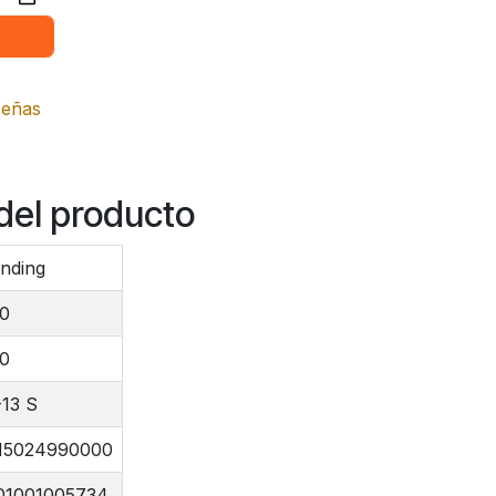
señas
del producto
nding
00
00
13 S
15024990000
01001005734