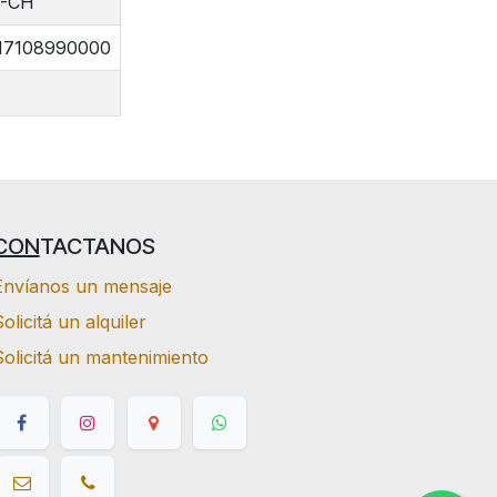
E-CH
17108990000
CON
TACTANOS
Envíanos un mensaje
olicitá un alquiler
Solicitá un mantenimiento