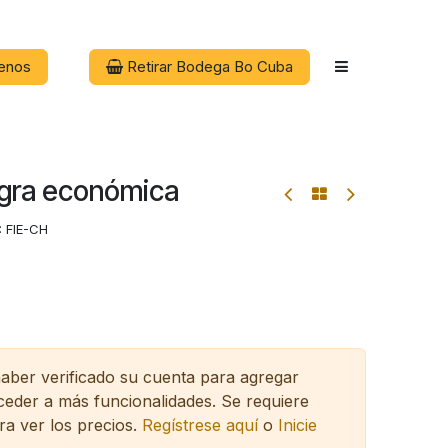
enos
Retirar Bodega Bo Cuba
negra económica
:
FIE-CH
haber verificado su cuenta para agregar
cceder a más funcionalidades.
Se requiere
ra ver los precios.
Regístrese aquí
o
Inicie