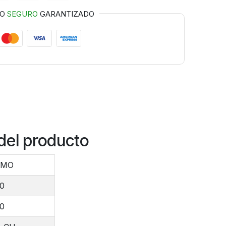
GO
SEGURO
GARANTIZADO
del producto
MMO
00
00