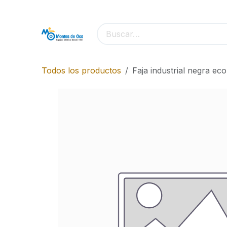
Ir al contenido
Todos los productos
Faja industrial negra ec