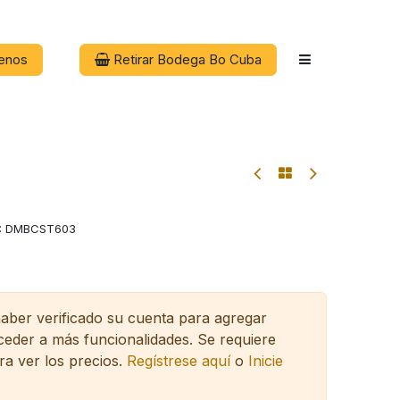
enos
Retirar Bodega Bo Cuba
:
DMBCST603
haber verificado su cuenta para agregar
cceder a más funcionalidades.
Se requiere
ra ver los precios.
Regístrese aquí
o
Inicie