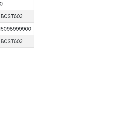
00
BCST603
15098999900
BCST603