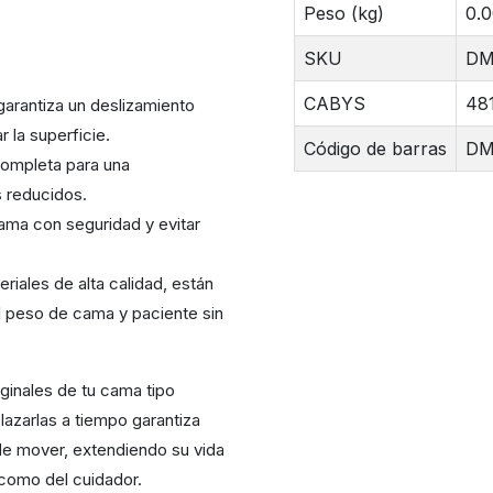
Peso (kg)
0.
SKU
DM
CABYS
48
arantiza un deslizamiento
 la superficie.
Código de barras
DM
completa para una
 reducidos.
 cama con seguridad y evitar
riales de alta calidad, están
l peso de cama y paciente sin
iginales de tu cama tipo
azarlas a tiempo garantiza
 de mover
, extendiendo su vida
 como del cuidador.