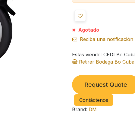
Agotado
Reciba una notificación 
Estas viendo: CEDI Bo Cub
Retirar Bodega Bo Cub
Request Quote
Contáctenos
Brand:
DM