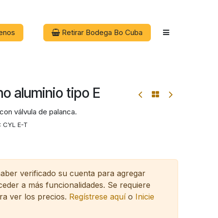
enos
Retirar Bodega Bo Cuba
no aluminio tipo E
 con válvula de palanca.
:
CYL E-T
haber verificado su cuenta para agregar
cceder a más funcionalidades.
Se requiere
ra ver los precios.
Regístrese aquí
o
Inicie