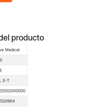
del producto
ve Medical
00
8
L E-T
22002000000
2520964