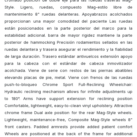
Style. Ligero, ruedas, compuesto Mag-estilo libre de
mantenimiento 8" ruedas delanteras. Apoyabrazos acolchados
proporcionan una mayor comodidad del paciente Las ruedas
están posicionados en la parte posterior del marco para la
estabilidad adicional. barra de mayor rigidez mantiene la parte
posterior de hammocking Precisión rodamientos sellados en las
ruedas delantera y trasera asegurar el rendimiento y la fiabilidad
de larga duración. Trasero estándar antivuelcos extensión apoyo
para la cabeza con el estándar de cabeza inmovilizador
acolchada. Viene de serie con restos de las piernas abatibles
elevando placas de pie, metal. Viene con frenos de las ruedas
push-to-bloqueo Chrome Sport Full-Reclining Wheelchair:
Hydraulic reclining mechanism allows for infinite adjustments up
to 180°. Arms have support extension for reclining position
Comfortable, lightweight, easy-to-clean vinyl upholstery. Attractive
chrome frame Dual axle position for the rear Mag-Style wheels.
Lightweight, maintenance-free, Composite Mag-Style wheels 8"
front casters. Padded armrests provide added patient comfort
Wheels are positioned at the back of the frame for additional