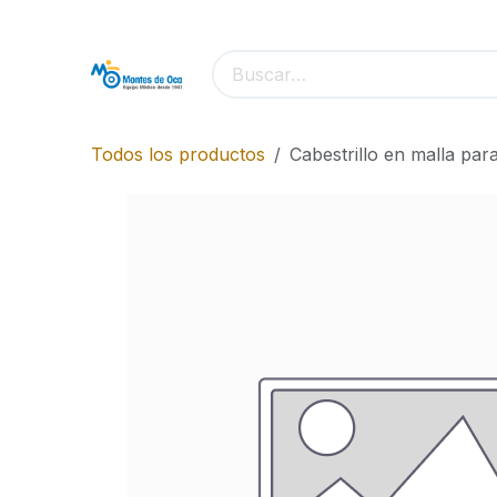
Ir al contenido
Todos los productos
Cabestrillo en malla par