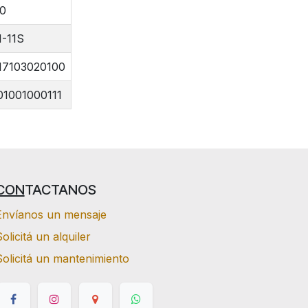
00
-11S
17103020100
01001000111
CON
TACTANOS
Envíanos un mensaje
olicitá un alquiler
Solicitá un mantenimiento