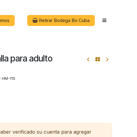
enos
Retirar Bodega Bo Cuba
lla para adulto
:
HM-11S
haber verificado su cuenta para agregar