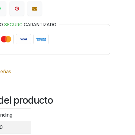
GO
SEGURO
GARANTIZADO
señas
del producto
nding
00