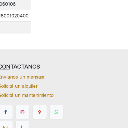
060106
18001020400
CON
TACTANOS
Envíanos un mensaje
olicitá un alquiler
Solicitá un mantenimiento