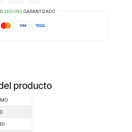
GO
SEGURO
GARANTIZADO
del producto
MMO
00
40