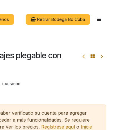
enos
Retirar Bodega Bo Cuba
ajes plegable con
:
CA060106
haber verificado su cuenta para agregar
cceder a más funcionalidades.
Se requiere
ra ver los precios.
Regístrese aquí
o
Inicie