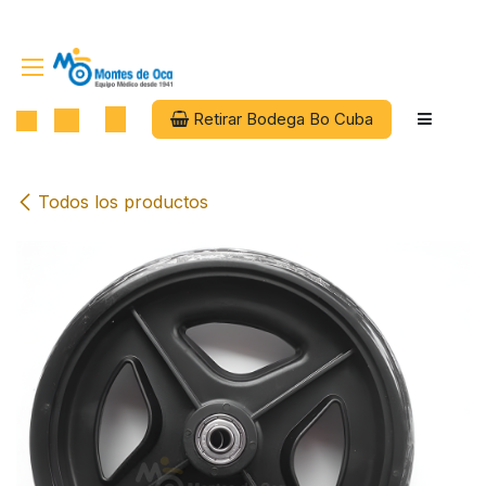
Ir al contenido
Retirar Bodega Bo Cuba
Todos los productos