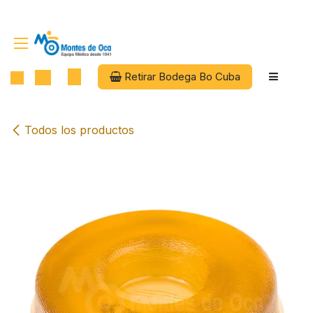
Ir al contenido
Retirar Bodega Bo Cuba
Todos los productos