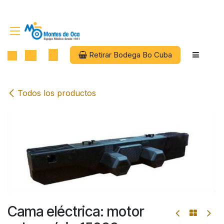
Ir al contenido
Retirar Bodega Bo Cuba
Todos los productos
Cama eléctrica: motor