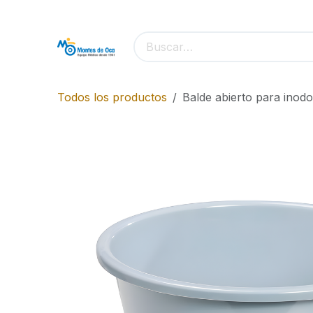
Ir al contenido
Todos los productos
Balde abierto para inod