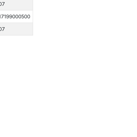
07
17199000500
07