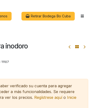
enos
Retirar Bodega Bo Cuba
ra inodoro
:
11107
haber verificado su cuenta para agregar
cceder a más funcionalidades.
Se requiere
ra ver los precios.
Regístrese aquí
o
Inicie