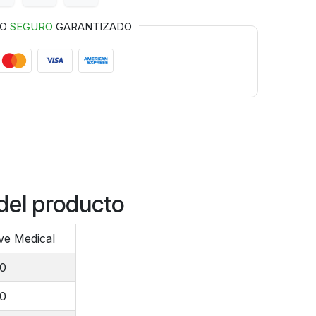
GO
SEGURO
GARANTIZADO
del producto
ve Medical
00
00