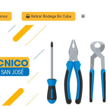
enos
Retirar Bodega Bo Cuba
Next