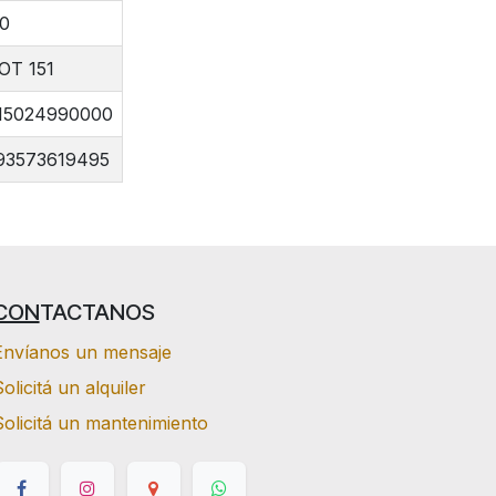
00
OT 151
15024990000
93573619495
CON
TACTANOS
Envíanos un mensaje
olicitá un alquiler
Solicitá un mantenimiento