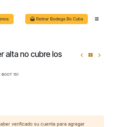
enos
Retirar Bodega Bo Cuba
r alta no cubre los
:
BOOT 151
haber verificado su cuenta para agregar